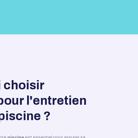
 choisir
our l'entretien
piscine ?
otre
piscine
est essentiel pour assurer sa