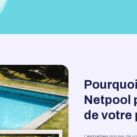
Pourquoi
Netpool p
de votre 
L'
entretien
régulier de v