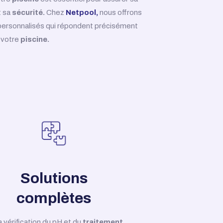
 sa
sécurité.
Chez
Netpool,
nous offrons
 personnalisés qui répondent précisément
 votre
piscine.
Solutions
complètes
a vérification du pH et du
traitement