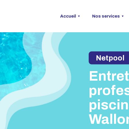
Accueil
Nos services
Netpool
Entret
profe
pisci
Wallon