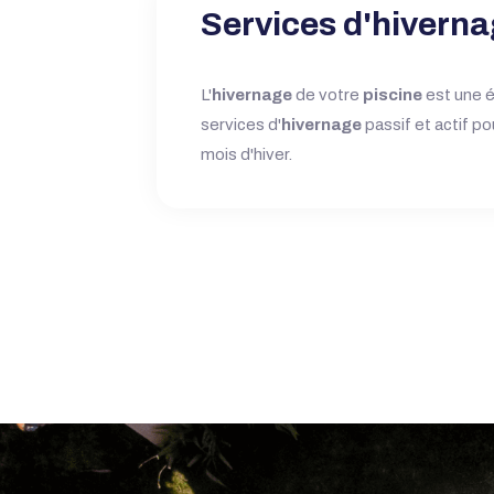
Services d'hivern
L'
hivernage
de votre
piscine
est une 
services d'
hivernage
passif et actif p
mois d'hiver.